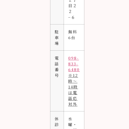
目２
２
−６
駐
無料
車
6台
場
電
098-
話
833-
番
6480
号
※12
時〜
14時
は電
話応
対外
休
水
診
曜・