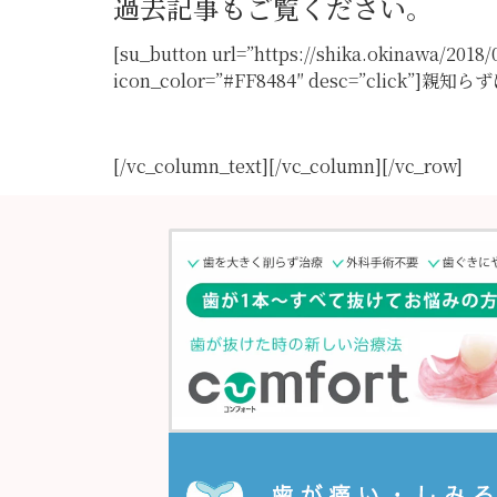
過去記事もご覧ください。
[su_button url=”https://shika.okinawa/2018/
icon_color=”#FF8484″ desc=”click”]
[/vc_column_text][/vc_column][/vc_row]