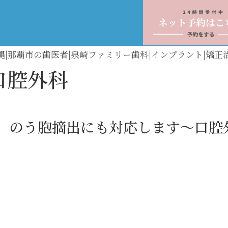
縄|那覇市の歯医者|泉崎ファミリー歯科|インプラント|矯正
口腔外科
、のう胞摘出にも対応します～口腔