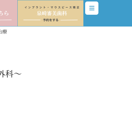
治療
外科～