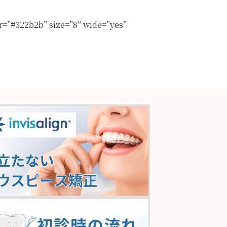
or=”#322b2b” size=”8″ wide=”yes”